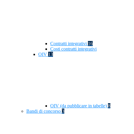
Contratti integrativi
16
Costi contratti integrativi
OIV
13
OIV (da pubblicare in tabelle)
8
Bandi di concorso
3