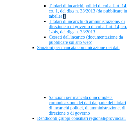
Titolari di incarichi politici di cui all'art. 14,
co. 1, del dlgs n. 33/2013 (da pubblicare in
tabelle)
1
Titolari di incarichi di amministrazione, di
direzione o di governo di cui all'art. 14, co.
1-bis, del dlgs n. 33/2013
Cessati dall'incarico (documentazione da
pubblicare sul sito web)
Sanzioni per mancata comunicazione dei dati
Sanzioni per mancata o incompleta
comunicazione dei dati da parte dei titolari
di incarichi politici, di amministrazione, di
direzione o di governo
Rendiconti gruppi consiliari regionali/provinciali