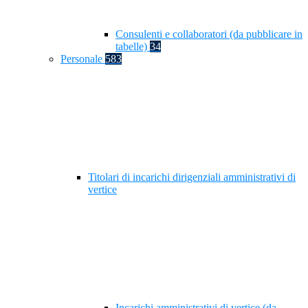
Consulenti e collaboratori (da pubblicare in
tabelle)
34
Personale
583
Titolari di incarichi dirigenziali amministrativi di
vertice
Incarichi amministrativi di vertice (da