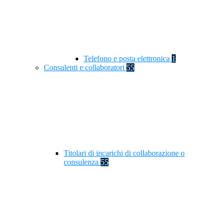
Telefono e posta elettronica
1
Consulenti e collaboratori
55
Titolari di incarichi di collaborazione o
consulenza
55