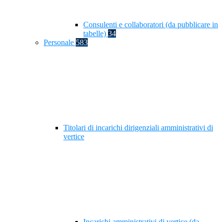
Consulenti e collaboratori (da pubblicare in
tabelle)
34
Personale
583
Titolari di incarichi dirigenziali amministrativi di
vertice
Incarichi amministrativi di vertice (da