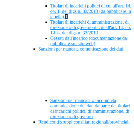
Titolari di incarichi politici di cui all'art. 14,
co. 1, del dlgs n. 33/2013 (da pubblicare in
tabelle)
1
Titolari di incarichi di amministrazione, di
direzione o di governo di cui all'art. 14, co.
1-bis, del dlgs n. 33/2013
Cessati dall'incarico (documentazione da
pubblicare sul sito web)
Sanzioni per mancata comunicazione dei dati
Sanzioni per mancata o incompleta
comunicazione dei dati da parte dei titolari
di incarichi politici, di amministrazione, di
direzione o di governo
Rendiconti gruppi consiliari regionali/provinciali