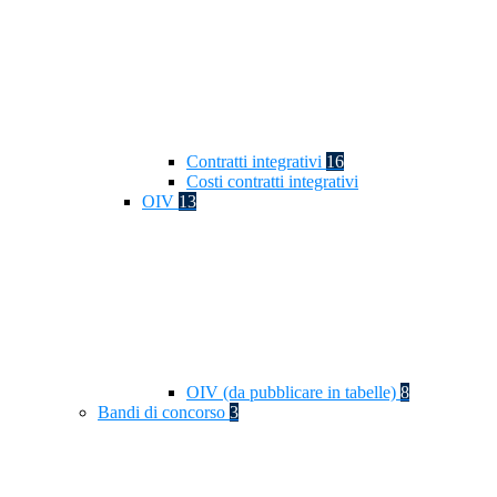
Contratti integrativi
16
Costi contratti integrativi
OIV
13
OIV (da pubblicare in tabelle)
8
Bandi di concorso
3