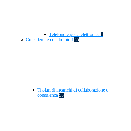
Telefono e posta elettronica
1
Consulenti e collaboratori
55
Titolari di incarichi di collaborazione o
consulenza
55