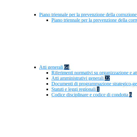
Piano triennale per la prevenzione della corruzione
Piano triennale per la prevenzione della cor
Atti generali
64
Riferimenti normativi su organizzazione e at
Atti amministrativi generali
22
Documenti di programmazione strategico-ge
Statuti e leggi regionali
1
Codice disciplinare e codice di condotta
6