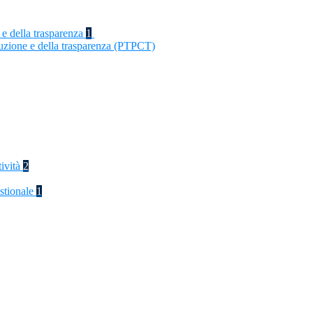
 e della trasparenza
1
ruzione e della trasparenza (PTPCT)
tività
2
stionale
1