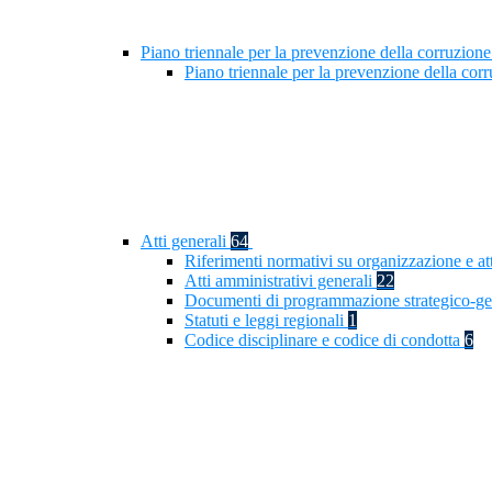
Piano triennale per la prevenzione della corruzione
Piano triennale per la prevenzione della cor
Atti generali
64
Riferimenti normativi su organizzazione e at
Atti amministrativi generali
22
Documenti di programmazione strategico-ge
Statuti e leggi regionali
1
Codice disciplinare e codice di condotta
6