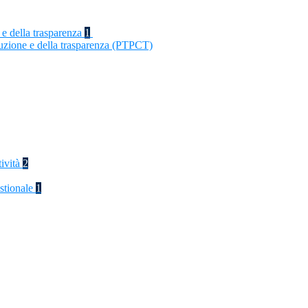
 e della trasparenza
1
ruzione e della trasparenza (PTPCT)
tività
2
stionale
1