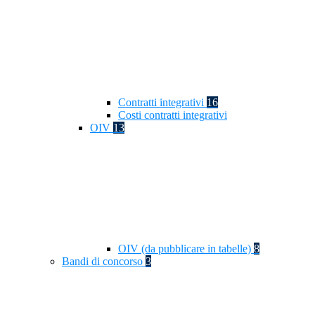
Contratti integrativi
16
Costi contratti integrativi
OIV
13
OIV (da pubblicare in tabelle)
8
Bandi di concorso
3