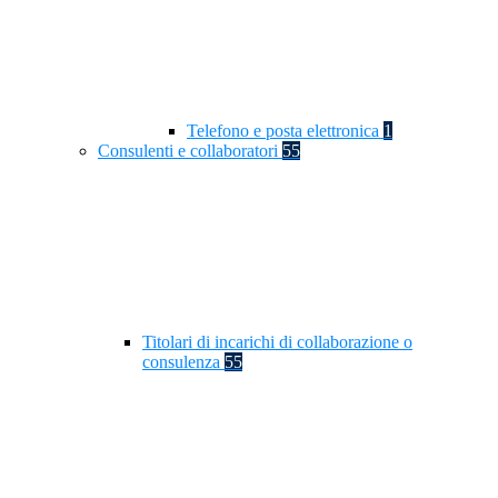
Telefono e posta elettronica
1
Consulenti e collaboratori
55
Titolari di incarichi di collaborazione o
consulenza
55