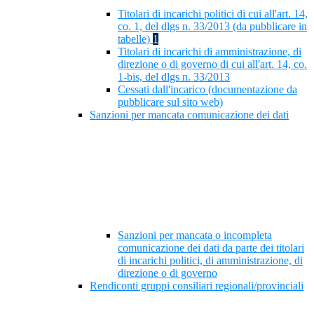
Titolari di incarichi politici di cui all'art. 14,
co. 1, del dlgs n. 33/2013 (da pubblicare in
tabelle)
1
Titolari di incarichi di amministrazione, di
direzione o di governo di cui all'art. 14, co.
1-bis, del dlgs n. 33/2013
Cessati dall'incarico (documentazione da
pubblicare sul sito web)
Sanzioni per mancata comunicazione dei dati
Sanzioni per mancata o incompleta
comunicazione dei dati da parte dei titolari
di incarichi politici, di amministrazione, di
direzione o di governo
Rendiconti gruppi consiliari regionali/provinciali