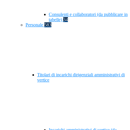
Consulenti e collaboratori (da pubblicare in
tabelle)
34
Personale
583
Titolari di incarichi dirigenziali amministrativi di
vertice
Incarichi amministrativi di vertice (da