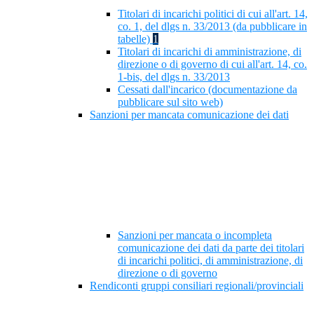
Titolari di incarichi politici di cui all'art. 14,
co. 1, del dlgs n. 33/2013 (da pubblicare in
tabelle)
1
Titolari di incarichi di amministrazione, di
direzione o di governo di cui all'art. 14, co.
1-bis, del dlgs n. 33/2013
Cessati dall'incarico (documentazione da
pubblicare sul sito web)
Sanzioni per mancata comunicazione dei dati
Sanzioni per mancata o incompleta
comunicazione dei dati da parte dei titolari
di incarichi politici, di amministrazione, di
direzione o di governo
Rendiconti gruppi consiliari regionali/provinciali