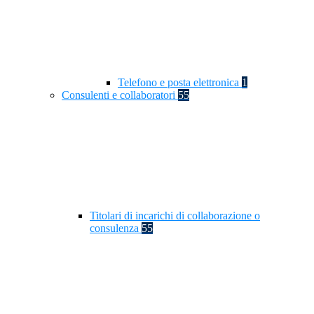
Telefono e posta elettronica
1
Consulenti e collaboratori
55
Titolari di incarichi di collaborazione o
consulenza
55