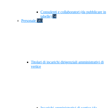
Consulenti e collaboratori (da pubblicare in
tabelle)
34
Personale
583
Titolari di incarichi dirigenziali amministrativi di
vertice
Incarichi amministrativi di vertice (da