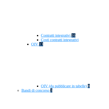
Contratti integrativi
16
Costi contratti integrativi
OIV
13
OIV (da pubblicare in tabelle)
8
Bandi di concorso
3