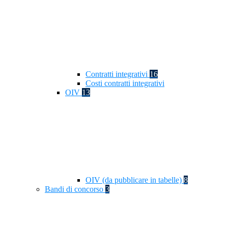
Contratti integrativi
16
Costi contratti integrativi
OIV
13
OIV (da pubblicare in tabelle)
8
Bandi di concorso
3