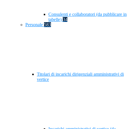
Consulenti e collaboratori (da pubblicare in
tabelle)
34
Personale
583
Titolari di incarichi dirigenziali amministrativi di
vertice
Incarichi amministrativi di vertice (da