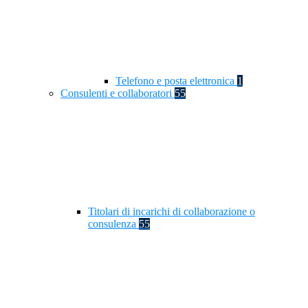
Telefono e posta elettronica
1
Consulenti e collaboratori
55
Titolari di incarichi di collaborazione o
consulenza
55