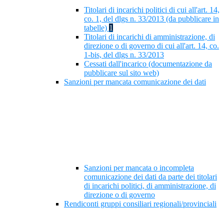
Titolari di incarichi politici di cui all'art. 14,
co. 1, del dlgs n. 33/2013 (da pubblicare in
tabelle)
1
Titolari di incarichi di amministrazione, di
direzione o di governo di cui all'art. 14, co.
1-bis, del dlgs n. 33/2013
Cessati dall'incarico (documentazione da
pubblicare sul sito web)
Sanzioni per mancata comunicazione dei dati
Sanzioni per mancata o incompleta
comunicazione dei dati da parte dei titolari
di incarichi politici, di amministrazione, di
direzione o di governo
Rendiconti gruppi consiliari regionali/provinciali