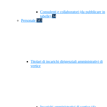
Consulenti e collaboratori (da pubblicare in
tabelle)
34
Personale
583
Titolari di incarichi dirigenziali amministrativi di
vertice
Incarichi amministrativi di vertice (da