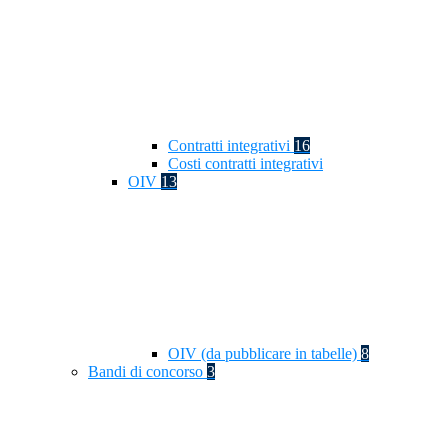
Contratti integrativi
16
Costi contratti integrativi
OIV
13
OIV (da pubblicare in tabelle)
8
Bandi di concorso
3