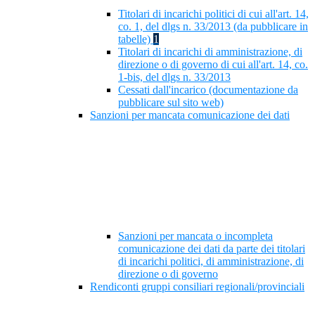
Titolari di incarichi politici di cui all'art. 14,
co. 1, del dlgs n. 33/2013 (da pubblicare in
tabelle)
1
Titolari di incarichi di amministrazione, di
direzione o di governo di cui all'art. 14, co.
1-bis, del dlgs n. 33/2013
Cessati dall'incarico (documentazione da
pubblicare sul sito web)
Sanzioni per mancata comunicazione dei dati
Sanzioni per mancata o incompleta
comunicazione dei dati da parte dei titolari
di incarichi politici, di amministrazione, di
direzione o di governo
Rendiconti gruppi consiliari regionali/provinciali