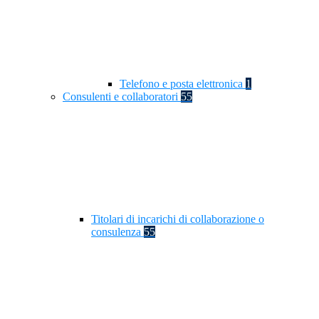
Telefono e posta elettronica
1
Consulenti e collaboratori
55
Titolari di incarichi di collaborazione o
consulenza
55