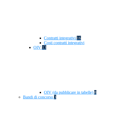
Contratti integrativi
16
Costi contratti integrativi
OIV
13
OIV (da pubblicare in tabelle)
8
Bandi di concorso
3