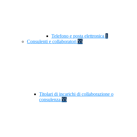
Telefono e posta elettronica
1
Consulenti e collaboratori
55
Titolari di incarichi di collaborazione o
consulenza
55