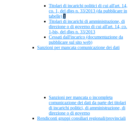
Titolari di incarichi politici di cui all'art. 14,
co. 1, del dlgs n. 33/2013 (da pubblicare in
tabelle)
1
Titolari di incarichi di amministrazione, di
direzione o di governo di cui all'art. 14, co.
1-bis, del dlgs n. 33/2013
Cessati dall'incarico (documentazione da
pubblicare sul sito web)
Sanzioni per mancata comunicazione dei dati
Sanzioni per mancata o incompleta
comunicazione dei dati da parte dei titolari
di incarichi politici, di amministrazione, di
direzione o di governo
Rendiconti gruppi consiliari regionali/provinciali