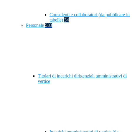
Consulenti e collaboratori (da pubblicare in
tabelle)
34
Personale
583
Titolari di incarichi dirigenziali amministrativi di
vertice
Incarichi amministrativi di vertice (da