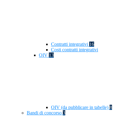
Contratti integrativi
16
Costi contratti integrativi
OIV
13
OIV (da pubblicare in tabelle)
8
Bandi di concorso
3