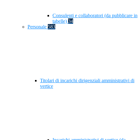
Consulenti e collaboratori (da pubblicare in
tabelle)
34
Personale
583
Titolari di incarichi dirigenziali amministrativi di
vertice
Incarichi amministrativi di vertice (da