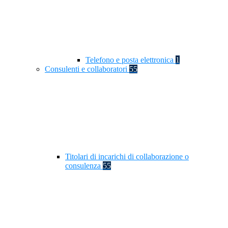
Telefono e posta elettronica
1
Consulenti e collaboratori
55
Titolari di incarichi di collaborazione o
consulenza
55