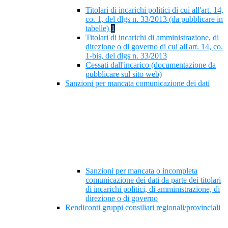
Titolari di incarichi politici di cui all'art. 14,
co. 1, del dlgs n. 33/2013 (da pubblicare in
tabelle)
1
Titolari di incarichi di amministrazione, di
direzione o di governo di cui all'art. 14, co.
1-bis, del dlgs n. 33/2013
Cessati dall'incarico (documentazione da
pubblicare sul sito web)
Sanzioni per mancata comunicazione dei dati
Sanzioni per mancata o incompleta
comunicazione dei dati da parte dei titolari
di incarichi politici, di amministrazione, di
direzione o di governo
Rendiconti gruppi consiliari regionali/provinciali