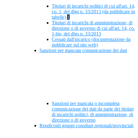
Titolari di incarichi politici di cui all'art. 14,
co. 1, del dlgs n. 33/2013 (da pubblicare in
tabelle)
1
Titolari di incarichi di amministrazione, di
direzione o di governo di cui all'art. 14, co.
1-bis, del dlgs n. 33/2013
Cessati dall'incarico (documentazione da
pubblicare sul sito web)
Sanzioni per mancata comunicazione dei dati
Sanzioni per mancata o incompleta
comunicazione dei dati da parte dei titolari
di incarichi politici, di amministrazione, di
direzione o di governo
Rendiconti gruppi consiliari regionali/provinciali