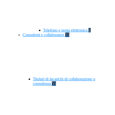
Telefono e posta elettronica
1
Consulenti e collaboratori
55
Titolari di incarichi di collaborazione o
consulenza
55