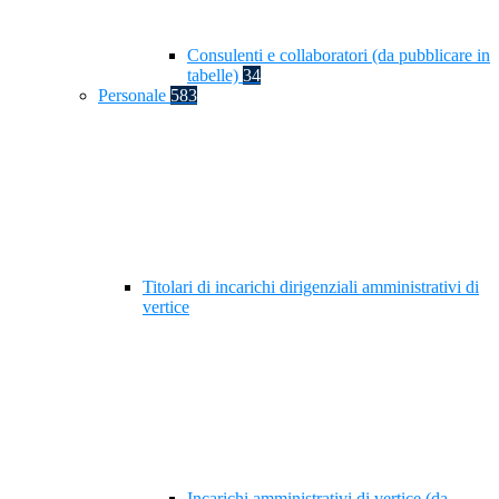
Consulenti e collaboratori (da pubblicare in
tabelle)
34
Personale
583
Titolari di incarichi dirigenziali amministrativi di
vertice
Incarichi amministrativi di vertice (da