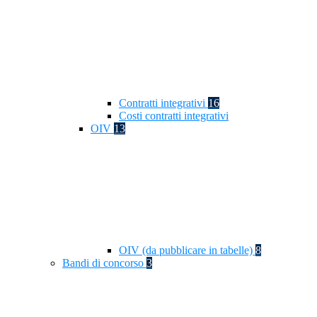
Contratti integrativi
16
Costi contratti integrativi
OIV
13
OIV (da pubblicare in tabelle)
8
Bandi di concorso
3