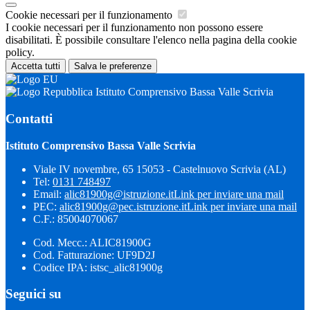
Cookie necessari per il funzionamento
I cookie necessari per il funzionamento non possono essere
disabilitati. È possibile consultare l'elenco nella pagina della cookie
policy.
Accetta tutti
Salva le preferenze
Istituto Comprensivo Bassa Valle Scrivia
Contatti
Istituto Comprensivo Bassa Valle Scrivia
Viale IV novembre, 65 15053 - Castelnuovo Scrivia (AL)
Tel:
0131 748497
Email:
alic81900g@istruzione.it
Link per inviare una mail
PEC:
alic81900g@pec.istruzione.it
Link per inviare una mail
C.F.: 85004070067
Cod. Mecc.: ALIC81900G
Cod. Fatturazione: UF9D2J
Codice IPA: istsc_alic81900g
Seguici su