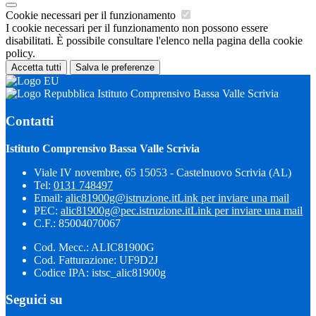
Cookie necessari per il funzionamento
I cookie necessari per il funzionamento non possono essere
disabilitati. È possibile consultare l'elenco nella pagina della cookie
policy.
Accetta tutti
Salva le preferenze
Istituto Comprensivo Bassa Valle Scrivia
Contatti
Istituto Comprensivo Bassa Valle Scrivia
Viale IV novembre, 65 15053 - Castelnuovo Scrivia (AL)
Tel:
0131 748497
Email:
alic81900g@istruzione.it
Link per inviare una mail
PEC:
alic81900g@pec.istruzione.it
Link per inviare una mail
C.F.: 85004070067
Cod. Mecc.: ALIC81900G
Cod. Fatturazione: UF9D2J
Codice IPA: istsc_alic81900g
Seguici su