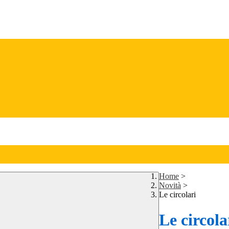
Home
>
Novità
>
Le circolari
Le circola