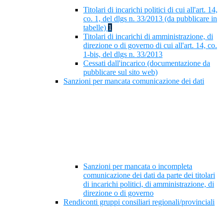
Titolari di incarichi politici di cui all'art. 14,
co. 1, del dlgs n. 33/2013 (da pubblicare in
tabelle)
1
Titolari di incarichi di amministrazione, di
direzione o di governo di cui all'art. 14, co.
1-bis, del dlgs n. 33/2013
Cessati dall'incarico (documentazione da
pubblicare sul sito web)
Sanzioni per mancata comunicazione dei dati
Sanzioni per mancata o incompleta
comunicazione dei dati da parte dei titolari
di incarichi politici, di amministrazione, di
direzione o di governo
Rendiconti gruppi consiliari regionali/provinciali