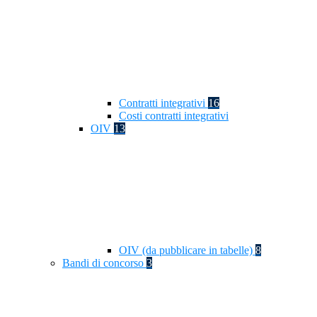
Contratti integrativi
16
Costi contratti integrativi
OIV
13
OIV (da pubblicare in tabelle)
8
Bandi di concorso
3