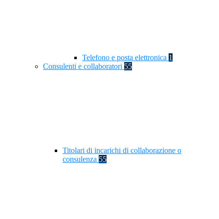
Telefono e posta elettronica
1
Consulenti e collaboratori
55
Titolari di incarichi di collaborazione o
consulenza
55