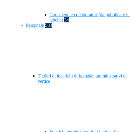
Consulenti e collaboratori (da pubblicare in
tabelle)
34
Personale
583
Titolari di incarichi dirigenziali amministrativi di
vertice
Incarichi amministrativi di vertice (da