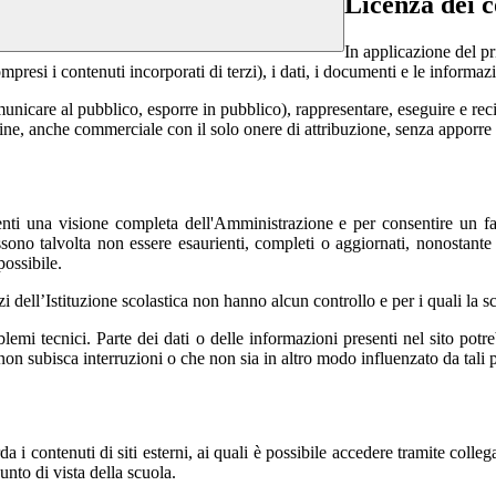
Licenza dei c
In applicazione del pr
si i contenuti incorporati di terzi), i dati, i documenti e le informazi
comunicare al pubblico, esporre in pubblico), rappresentare, eseguire e r
 fine, anche commerciale con il solo onere di attribuzione, senza apporre 
 utenti una visione completa dell'Amministrazione e per consentire un fac
ossono talvolta non essere esaurienti, completi o aggiornati, nonostant
possibile.
izi dell’Istituzione scolastica non hanno alcun controllo e per i quali la
mi tecnici. Parte dei dati o delle informazioni presenti nel sito potrebb
 non subisca interruzioni o che non sia in altro modo influenzato da tali 
 i contenuti di siti esterni, ai quali è possibile accedere tramite colleg
nto di vista della scuola.