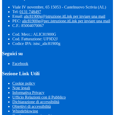
Viale IV novembre, 65 15053 - Castelnuovo Scrivia (AL)
Tel:
0131 748497
Email:
alic81900g@istruzione.it
Link per inviare una mail
PEC:
alic81900g@pec.istruzione.it
Link per inviare una mail
C.F.: 85004070067
Cod. Mecc.: ALIC81900G
Cod. Fatturazione: UF9D2J
Codice IPA: istsc_alic81900g
Seguici su
Facebook
Sezione Link Utili
Cookie policy
Note legali
Informativa Privacy
Ufficio Relazioni con il Pubblico
Dichiarazione di accessibilità
Obiettivi di accessibilità
Whistleblowing