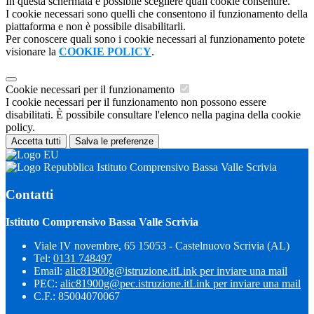
In questa schermata è possibile scegliere quali cookie consentire.
I cookie necessari sono quelli che consentono il funzionamento della
piattaforma e non è possibile disabilitarli.
Per conoscere quali sono i cookie necessari al funzionamento potete
visionare la
COOKIE POLICY
.
Cookie necessari per il funzionamento
I cookie necessari per il funzionamento non possono essere
disabilitati. È possibile consultare l'elenco nella pagina della cookie
policy.
Accetta tutti
Salva le preferenze
Istituto Comprensivo Bassa Valle Scrivia
Contatti
Istituto Comprensivo Bassa Valle Scrivia
Viale IV novembre, 65 15053 - Castelnuovo Scrivia (AL)
Tel:
0131 748497
Email:
alic81900g@istruzione.it
Link per inviare una mail
PEC:
alic81900g@pec.istruzione.it
Link per inviare una mail
C.F.: 85004070067