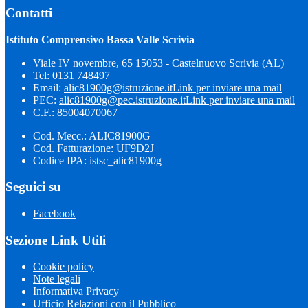
Contatti
Istituto Comprensivo Bassa Valle Scrivia
Viale IV novembre, 65 15053 - Castelnuovo Scrivia (AL)
Tel:
0131 748497
Email:
alic81900g@istruzione.it
Link per inviare una mail
PEC:
alic81900g@pec.istruzione.it
Link per inviare una mail
C.F.: 85004070067
Cod. Mecc.: ALIC81900G
Cod. Fatturazione: UF9D2J
Codice IPA: istsc_alic81900g
Seguici su
Facebook
Sezione Link Utili
Cookie policy
Note legali
Informativa Privacy
Ufficio Relazioni con il Pubblico