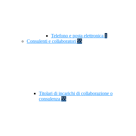
Telefono e posta elettronica
1
Consulenti e collaboratori
55
Titolari di incarichi di collaborazione o
consulenza
55