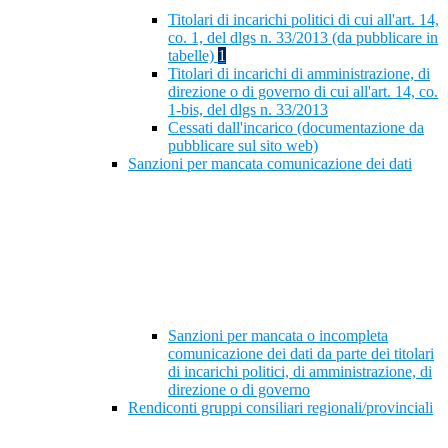
Titolari di incarichi politici di cui all'art. 14,
co. 1, del dlgs n. 33/2013 (da pubblicare in
tabelle)
1
Titolari di incarichi di amministrazione, di
direzione o di governo di cui all'art. 14, co.
1-bis, del dlgs n. 33/2013
Cessati dall'incarico (documentazione da
pubblicare sul sito web)
Sanzioni per mancata comunicazione dei dati
Sanzioni per mancata o incompleta
comunicazione dei dati da parte dei titolari
di incarichi politici, di amministrazione, di
direzione o di governo
Rendiconti gruppi consiliari regionali/provinciali