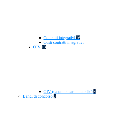
Contratti integrativi
16
Costi contratti integrativi
OIV
13
OIV (da pubblicare in tabelle)
8
Bandi di concorso
3