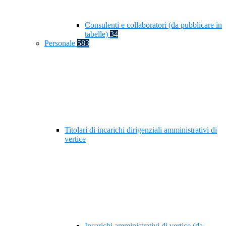
Consulenti e collaboratori (da pubblicare in
tabelle)
34
Personale
583
Titolari di incarichi dirigenziali amministrativi di
vertice
Incarichi amministrativi di vertice (da