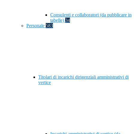
Consulenti e collaboratori (da pubblicare in
tabelle)
34
Personale
583
Titolari di incarichi dirigenziali amministrativi di
vertice
Incarichi amministrativi di vertice (da