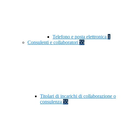
Telefono e posta elettronica
1
Consulenti e collaboratori
55
Titolari di incarichi di collaborazione o
consulenza
55