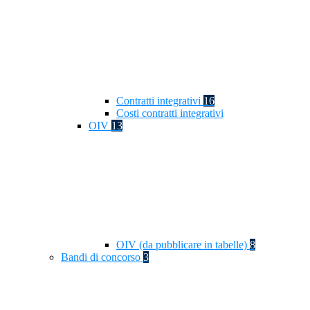
Contratti integrativi
16
Costi contratti integrativi
OIV
13
OIV (da pubblicare in tabelle)
8
Bandi di concorso
3