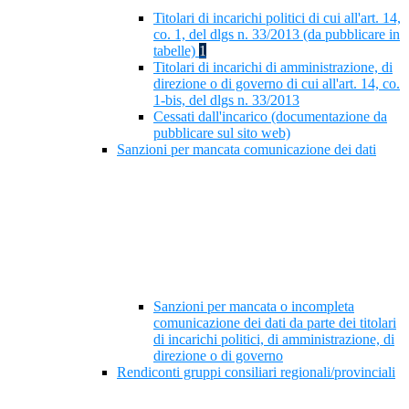
Titolari di incarichi politici di cui all'art. 14,
co. 1, del dlgs n. 33/2013 (da pubblicare in
tabelle)
1
Titolari di incarichi di amministrazione, di
direzione o di governo di cui all'art. 14, co.
1-bis, del dlgs n. 33/2013
Cessati dall'incarico (documentazione da
pubblicare sul sito web)
Sanzioni per mancata comunicazione dei dati
Sanzioni per mancata o incompleta
comunicazione dei dati da parte dei titolari
di incarichi politici, di amministrazione, di
direzione o di governo
Rendiconti gruppi consiliari regionali/provinciali