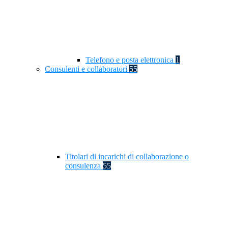
Telefono e posta elettronica
1
Consulenti e collaboratori
55
Titolari di incarichi di collaborazione o
consulenza
55