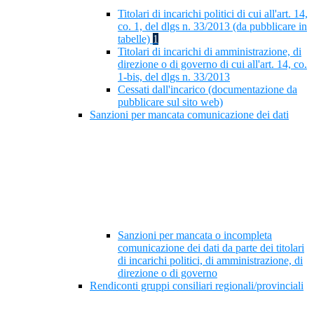
Titolari di incarichi politici di cui all'art. 14,
co. 1, del dlgs n. 33/2013 (da pubblicare in
tabelle)
1
Titolari di incarichi di amministrazione, di
direzione o di governo di cui all'art. 14, co.
1-bis, del dlgs n. 33/2013
Cessati dall'incarico (documentazione da
pubblicare sul sito web)
Sanzioni per mancata comunicazione dei dati
Sanzioni per mancata o incompleta
comunicazione dei dati da parte dei titolari
di incarichi politici, di amministrazione, di
direzione o di governo
Rendiconti gruppi consiliari regionali/provinciali