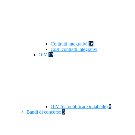
Contratti integrativi
16
Costi contratti integrativi
OIV
13
OIV (da pubblicare in tabelle)
8
Bandi di concorso
3