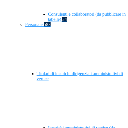
Consulenti e collaboratori (da pubblicare in
tabelle)
34
Personale
583
Titolari di incarichi dirigenziali amministrativi di
vertice
Incarichi amministrativi di vertice (da