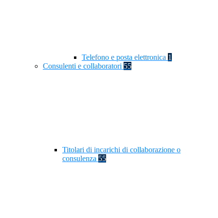
Telefono e posta elettronica
1
Consulenti e collaboratori
55
Titolari di incarichi di collaborazione o
consulenza
55