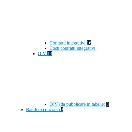
Contratti integrativi
16
Costi contratti integrativi
OIV
13
OIV (da pubblicare in tabelle)
8
Bandi di concorso
3