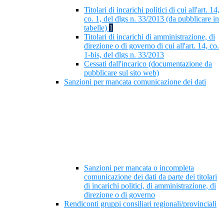
Titolari di incarichi politici di cui all'art. 14,
co. 1, del dlgs n. 33/2013 (da pubblicare in
tabelle)
1
Titolari di incarichi di amministrazione, di
direzione o di governo di cui all'art. 14, co.
1-bis, del dlgs n. 33/2013
Cessati dall'incarico (documentazione da
pubblicare sul sito web)
Sanzioni per mancata comunicazione dei dati
Sanzioni per mancata o incompleta
comunicazione dei dati da parte dei titolari
di incarichi politici, di amministrazione, di
direzione o di governo
Rendiconti gruppi consiliari regionali/provinciali