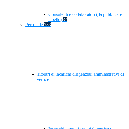
Consulenti e collaboratori (da pubblicare in
tabelle)
34
Personale
583
Titolari di incarichi dirigenziali amministrativi di
vertice
Incarichi amministrativi di vertice (da