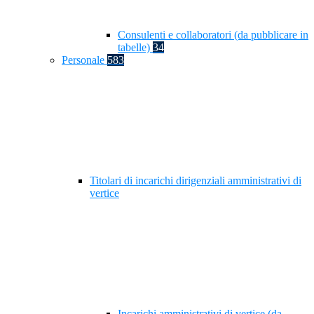
Consulenti e collaboratori (da pubblicare in
tabelle)
34
Personale
583
Titolari di incarichi dirigenziali amministrativi di
vertice
Incarichi amministrativi di vertice (da