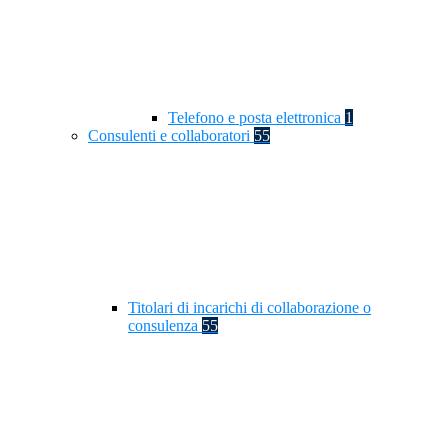
Telefono e posta elettronica
1
Consulenti e collaboratori
55
Titolari di incarichi di collaborazione o
consulenza
55