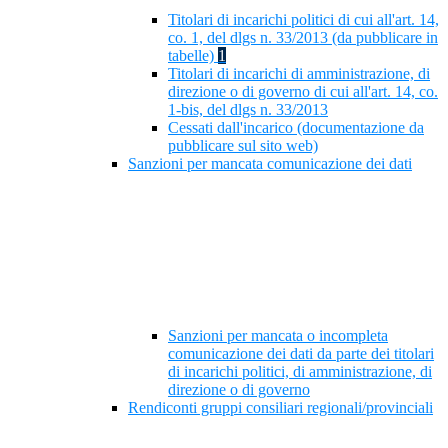
Titolari di incarichi politici di cui all'art. 14,
co. 1, del dlgs n. 33/2013 (da pubblicare in
tabelle)
1
Titolari di incarichi di amministrazione, di
direzione o di governo di cui all'art. 14, co.
1-bis, del dlgs n. 33/2013
Cessati dall'incarico (documentazione da
pubblicare sul sito web)
Sanzioni per mancata comunicazione dei dati
Sanzioni per mancata o incompleta
comunicazione dei dati da parte dei titolari
di incarichi politici, di amministrazione, di
direzione o di governo
Rendiconti gruppi consiliari regionali/provinciali