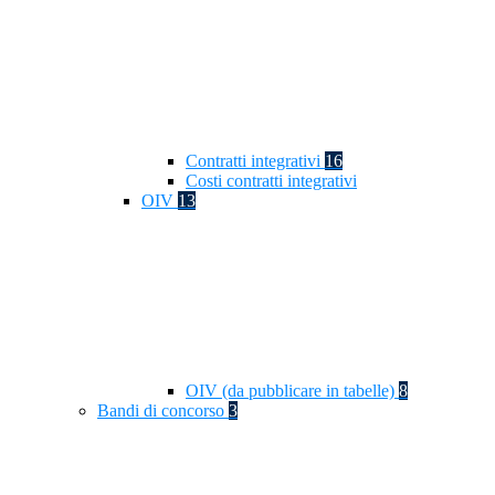
Contratti integrativi
16
Costi contratti integrativi
OIV
13
OIV (da pubblicare in tabelle)
8
Bandi di concorso
3