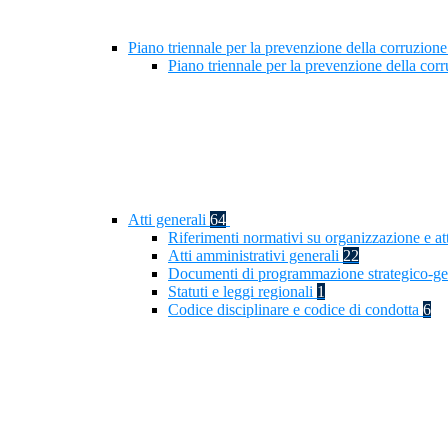
Piano triennale per la prevenzione della corruzione
Piano triennale per la prevenzione della cor
Atti generali
64
Riferimenti normativi su organizzazione e at
Atti amministrativi generali
22
Documenti di programmazione strategico-ge
Statuti e leggi regionali
1
Codice disciplinare e codice di condotta
6