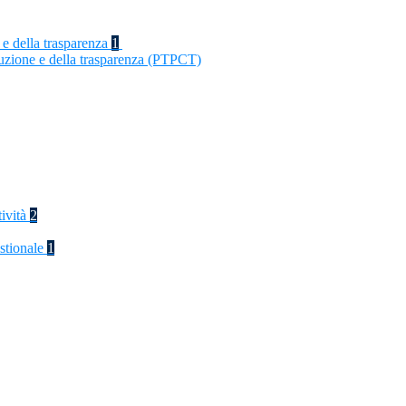
 e della trasparenza
1
ruzione e della trasparenza (PTPCT)
tività
2
stionale
1