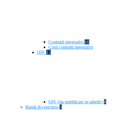
Contratti integrativi
16
Costi contratti integrativi
OIV
13
OIV (da pubblicare in tabelle)
8
Bandi di concorso
3