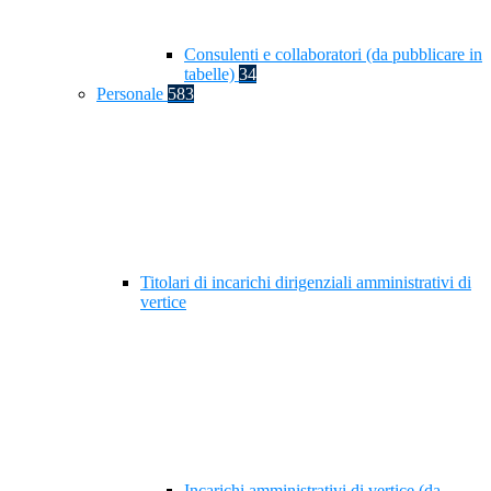
Consulenti e collaboratori (da pubblicare in
tabelle)
34
Personale
583
Titolari di incarichi dirigenziali amministrativi di
vertice
Incarichi amministrativi di vertice (da