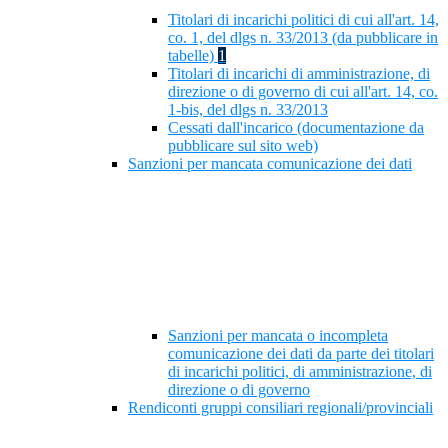
Titolari di incarichi politici di cui all'art. 14,
co. 1, del dlgs n. 33/2013 (da pubblicare in
tabelle)
1
Titolari di incarichi di amministrazione, di
direzione o di governo di cui all'art. 14, co.
1-bis, del dlgs n. 33/2013
Cessati dall'incarico (documentazione da
pubblicare sul sito web)
Sanzioni per mancata comunicazione dei dati
Sanzioni per mancata o incompleta
comunicazione dei dati da parte dei titolari
di incarichi politici, di amministrazione, di
direzione o di governo
Rendiconti gruppi consiliari regionali/provinciali