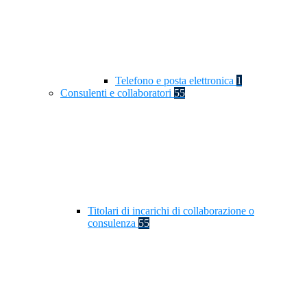
Telefono e posta elettronica
1
Consulenti e collaboratori
55
Titolari di incarichi di collaborazione o
consulenza
55