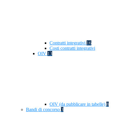
Contratti integrativi
16
Costi contratti integrativi
OIV
13
OIV (da pubblicare in tabelle)
8
Bandi di concorso
3