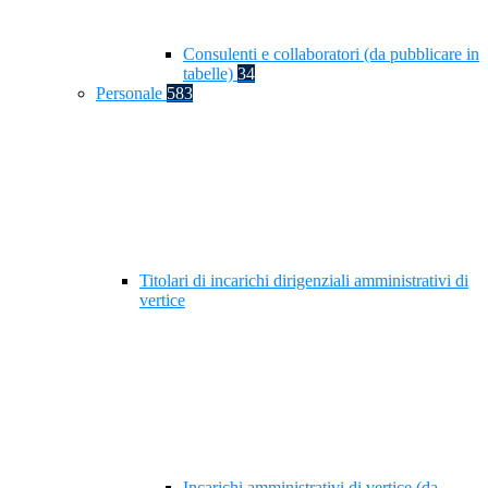
Consulenti e collaboratori (da pubblicare in
tabelle)
34
Personale
583
Titolari di incarichi dirigenziali amministrativi di
vertice
Incarichi amministrativi di vertice (da