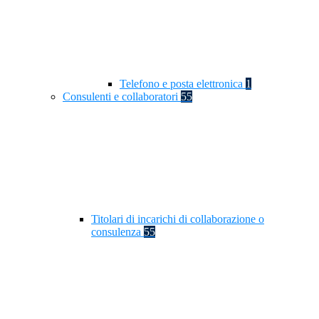
Telefono e posta elettronica
1
Consulenti e collaboratori
55
Titolari di incarichi di collaborazione o
consulenza
55