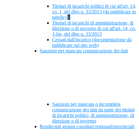
Titolari di incarichi politici di cui all'art. 14,
co. 1, del dlgs n. 33/2013 (da pubblicare in
tabelle)
1
Titolari di incarichi di amministrazione, di
direzione o di governo di cui all'art. 14, co.
1-bis, del dlgs n. 33/2013
Cessati dall'incarico (documentazione da
pubblicare sul sito web)
Sanzioni per mancata comunicazione dei dati
Sanzioni per mancata o incompleta
comunicazione dei dati da parte dei titolari
di incarichi politici, di amministrazione, di
direzione o di governo
Rendiconti gruppi consiliari regionali/provinciali