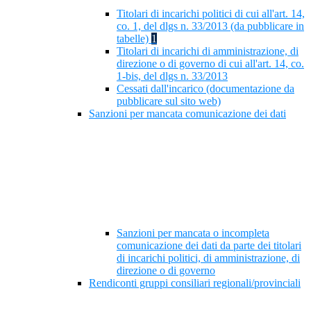
Titolari di incarichi politici di cui all'art. 14,
co. 1, del dlgs n. 33/2013 (da pubblicare in
tabelle)
1
Titolari di incarichi di amministrazione, di
direzione o di governo di cui all'art. 14, co.
1-bis, del dlgs n. 33/2013
Cessati dall'incarico (documentazione da
pubblicare sul sito web)
Sanzioni per mancata comunicazione dei dati
Sanzioni per mancata o incompleta
comunicazione dei dati da parte dei titolari
di incarichi politici, di amministrazione, di
direzione o di governo
Rendiconti gruppi consiliari regionali/provinciali