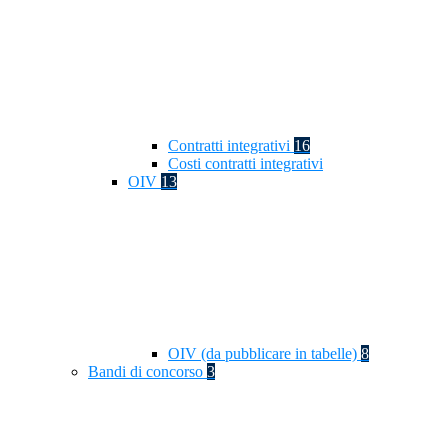
Contratti integrativi
16
Costi contratti integrativi
OIV
13
OIV (da pubblicare in tabelle)
8
Bandi di concorso
3