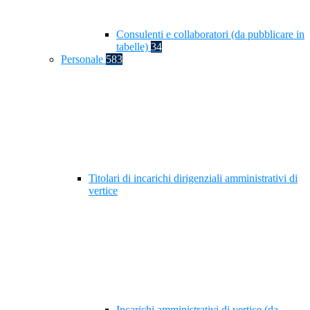
Consulenti e collaboratori (da pubblicare in
tabelle)
34
Personale
583
Titolari di incarichi dirigenziali amministrativi di
vertice
Incarichi amministrativi di vertice (da