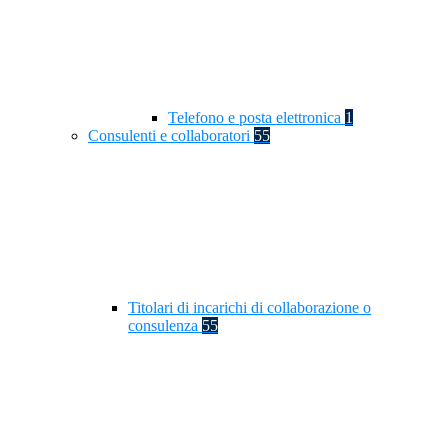
Telefono e posta elettronica
1
Consulenti e collaboratori
55
Titolari di incarichi di collaborazione o
consulenza
55