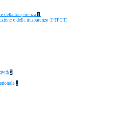
 e della trasparenza
1
ruzione e della trasparenza (PTPCT)
tività
2
stionale
1