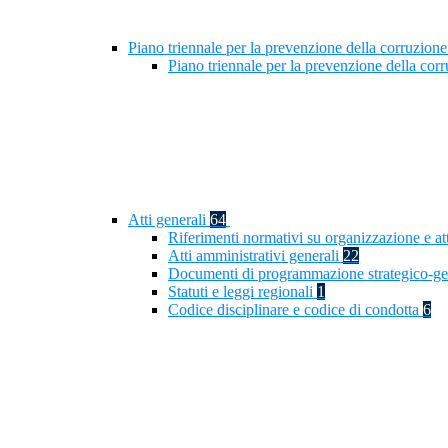
Piano triennale per la prevenzione della corruzione
Piano triennale per la prevenzione della cor
Atti generali
64
Riferimenti normativi su organizzazione e at
Atti amministrativi generali
22
Documenti di programmazione strategico-ge
Statuti e leggi regionali
1
Codice disciplinare e codice di condotta
6