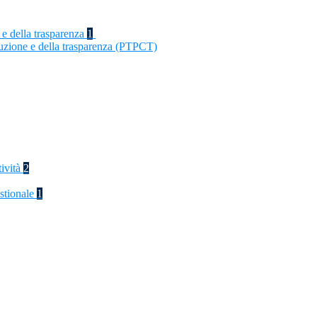
 e della trasparenza
1
ruzione e della trasparenza (PTPCT)
tività
2
stionale
1