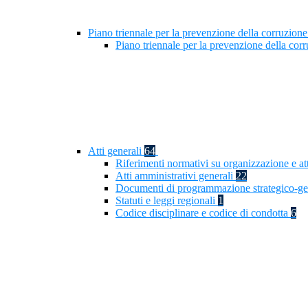
Piano triennale per la prevenzione della corruzione
Piano triennale per la prevenzione della cor
Atti generali
64
Riferimenti normativi su organizzazione e at
Atti amministrativi generali
22
Documenti di programmazione strategico-ge
Statuti e leggi regionali
1
Codice disciplinare e codice di condotta
6