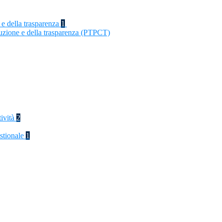
 e della trasparenza
1
ruzione e della trasparenza (PTPCT)
tività
2
stionale
1