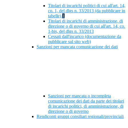
Titolari di incarichi politici di cui all'art. 14,
co. 1, del dlgs n. 33/2013 (da pubblicare in
tabelle)
1
Titolari di incarichi di amministrazione, di
direzione o di governo di cui all'art. 14, co.
1-bis, del dlgs n. 33/2013
Cessati dall'incarico (documentazione da
pubblicare sul sito web)
Sanzioni per mancata comunicazione dei dati
Sanzioni per mancata o incompleta
comunicazione dei dati da parte dei titolari
di incarichi politici, di amministrazione, di
direzione o di governo
Rendiconti gruppi consiliari regionali/provinciali