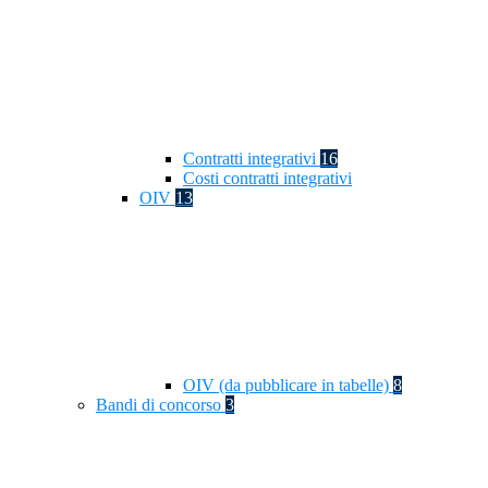
Contratti integrativi
16
Costi contratti integrativi
OIV
13
OIV (da pubblicare in tabelle)
8
Bandi di concorso
3