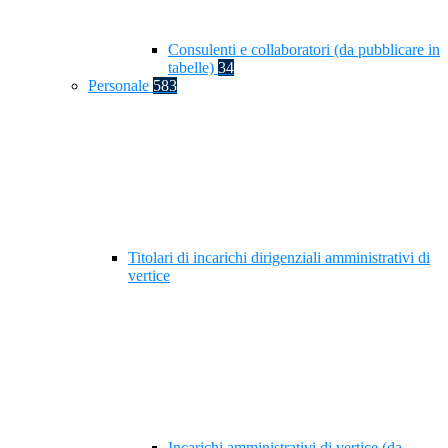
Consulenti e collaboratori (da pubblicare in
tabelle)
34
Personale
583
Titolari di incarichi dirigenziali amministrativi di
vertice
Incarichi amministrativi di vertice (da