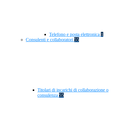
Telefono e posta elettronica
1
Consulenti e collaboratori
55
Titolari di incarichi di collaborazione o
consulenza
55