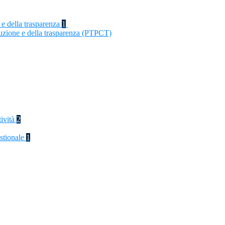
 e della trasparenza
1
ruzione e della trasparenza (PTPCT)
tività
2
stionale
1