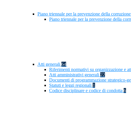
Piano triennale per la prevenzione della corruzione
Piano triennale per la prevenzione della cor
Atti generali
64
Riferimenti normativi su organizzazione e at
Atti amministrativi generali
22
Documenti di programmazione strategico-ge
Statuti e leggi regionali
1
Codice disciplinare e codice di condotta
6