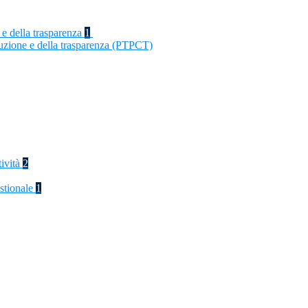
 e della trasparenza
1
ruzione e della trasparenza (PTPCT)
tività
2
stionale
1