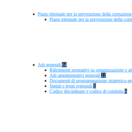
Piano triennale per la prevenzione della corruzione
Piano triennale per la prevenzione della cor
Atti generali
64
Riferimenti normativi su organizzazione e at
Atti amministrativi generali
22
Documenti di programmazione strategico-ge
Statuti e leggi regionali
1
Codice disciplinare e codice di condotta
6