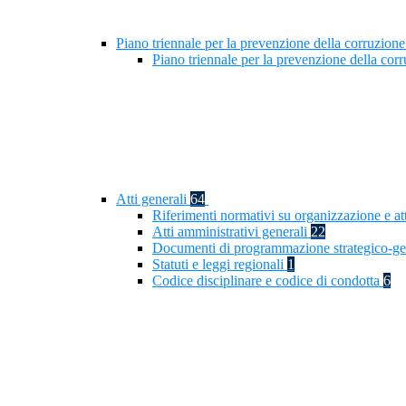
Piano triennale per la prevenzione della corruzione
Piano triennale per la prevenzione della cor
Atti generali
64
Riferimenti normativi su organizzazione e at
Atti amministrativi generali
22
Documenti di programmazione strategico-ge
Statuti e leggi regionali
1
Codice disciplinare e codice di condotta
6