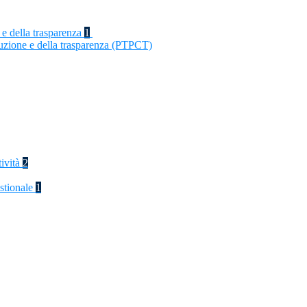
 e della trasparenza
1
ruzione e della trasparenza (PTPCT)
tività
2
stionale
1