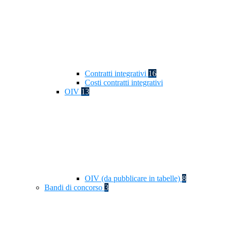
Contratti integrativi
16
Costi contratti integrativi
OIV
13
OIV (da pubblicare in tabelle)
8
Bandi di concorso
3