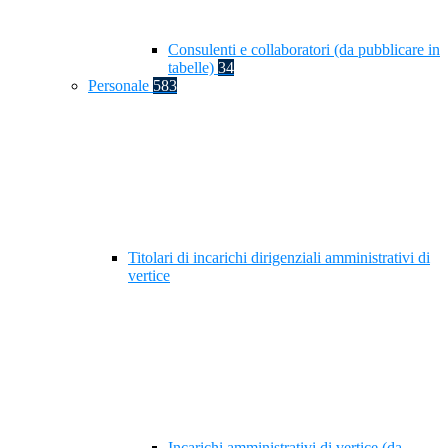
Consulenti e collaboratori (da pubblicare in
tabelle)
34
Personale
583
Titolari di incarichi dirigenziali amministrativi di
vertice
Incarichi amministrativi di vertice (da