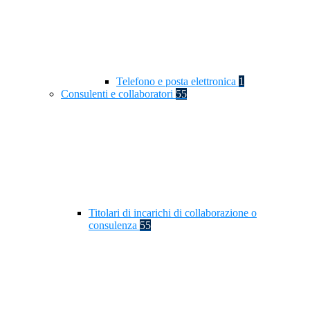
Telefono e posta elettronica
1
Consulenti e collaboratori
55
Titolari di incarichi di collaborazione o
consulenza
55