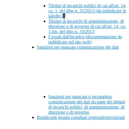
Titolari di incarichi politici di cui all'art. 14,
co. 1, del dlgs n. 33/2013 (da pubblicare in
tabelle)
1
Titolari di incarichi di amministrazione, di
direzione o di governo di cui all'art. 14, co.
1-bis, del dlgs n. 33/2013
Cessati dall'incarico (documentazione da
pubblicare sul sito web)
Sanzioni per mancata comunicazione dei dati
Sanzioni per mancata o incompleta
comunicazione dei dati da parte dei titolari
di incarichi politici, di amministrazione, di
direzione o di governo
Rendiconti gruppi consiliari regionali/provinciali