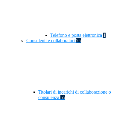
Telefono e posta elettronica
1
Consulenti e collaboratori
55
Titolari di incarichi di collaborazione o
consulenza
55