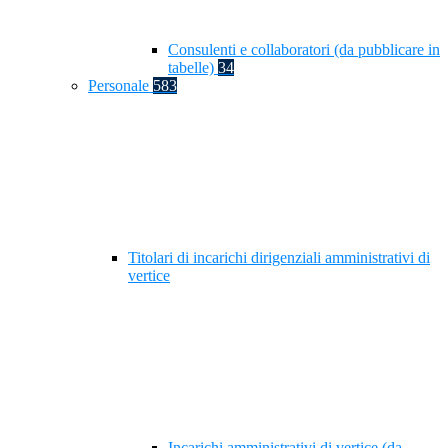
Consulenti e collaboratori (da pubblicare in
tabelle)
34
Personale
583
Titolari di incarichi dirigenziali amministrativi di
vertice
Incarichi amministrativi di vertice (da