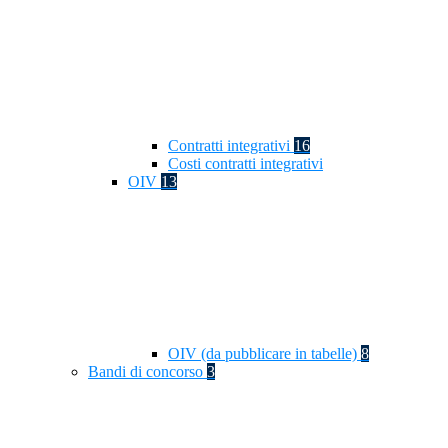
Contratti integrativi
16
Costi contratti integrativi
OIV
13
OIV (da pubblicare in tabelle)
8
Bandi di concorso
3