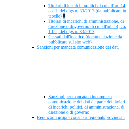
Titolari di incarichi politici di cui all'art. 14,
co. 1, del dlgs n. 33/2013 (da pubblicare in
tabelle)
1
Titolari di incarichi di amministrazione, di
direzione o di governo di cui all'art. 14, co.
1-bis, del dlgs n. 33/2013
Cessati dall'incarico (documentazione da
pubblicare sul sito web)
Sanzioni per mancata comunicazione dei dati
Sanzioni per mancata o incompleta
comunicazione dei dati da parte dei titolari
di incarichi politici, di amministrazione, di
direzione o di governo
Rendiconti gruppi consiliari regionali/provinciali