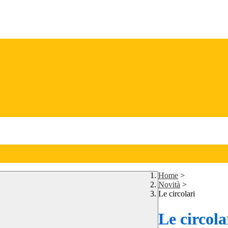
Home
>
Novità
>
Le circolari
Le circola