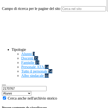
Campo di ricerca per le pagine del sito
Tipologie
Alunni
3
Docenti
35
Famiglie
19
Personale ATA
14
Tutto il personale
54
Albo sindacale
44
Cerca anche nell'archivio storico
Nessun contenuto da visualizzare