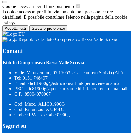
Cookie necessari per il funzionamento
I cookie necessari per il funzionamento non possono essere
disabilitati. È possibile consultare l'elenco nella pagina della cookie
policy.
Accetta tutti
Salva le preferenze
Istituto Comprensivo Bassa Valle Scrivia
Contatti
Istituto Comprensivo Bassa Valle Scrivia
Viale IV novembre, 65 15053 - Castelnuovo Scrivia (AL)
Tel:
0131 748497
Email:
alic81900g@istruzione.it
Link per inviare una mail
PEC:
alic81900g@pec.istruzione.it
Link per inviare una mail
C.F.: 85004070067
Cod. Mecc.: ALIC81900G
Cod. Fatturazione: UF9D2J
Codice IPA: istsc_alic81900g
Seguici su