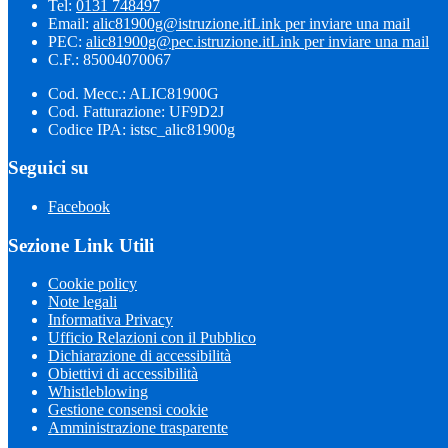
Tel:
0131 748497
Email:
alic81900g@istruzione.it
Link per inviare una mail
PEC:
alic81900g@pec.istruzione.it
Link per inviare una mail
C.F.: 85004070067
Cod. Mecc.: ALIC81900G
Cod. Fatturazione: UF9D2J
Codice IPA: istsc_alic81900g
Seguici su
Facebook
Sezione Link Utili
Cookie policy
Note legali
Informativa Privacy
Ufficio Relazioni con il Pubblico
Dichiarazione di accessibilità
Obiettivi di accessibilità
Whistleblowing
Gestione consensi cookie
Amministrazione trasparente