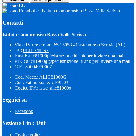
Istituto Comprensivo Bassa Valle Scrivia
Contatti
Istituto Comprensivo Bassa Valle Scrivia
Viale IV novembre, 65 15053 - Castelnuovo Scrivia (AL)
Tel:
0131 748497
Email:
alic81900g@istruzione.it
Link per inviare una mail
PEC:
alic81900g@pec.istruzione.it
Link per inviare una mail
C.F.: 85004070067
Cod. Mecc.: ALIC81900G
Cod. Fatturazione: UF9D2J
Codice IPA: istsc_alic81900g
Seguici su
Facebook
Sezione Link Utili
Cookie policy