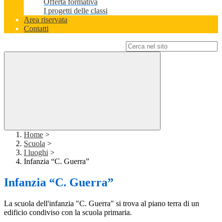
Offerta formativa
I progetti delle classi
Area riservata
Contatti
Campo di ricerca per le pagine del sito
Home
>
Scuola
>
I luoghi
>
Infanzia “C. Guerra”
Infanzia “C. Guerra”
La scuola dell'infanzia "C. Guerra" si trova al piano terra di un
edificio condiviso con la scuola primaria.