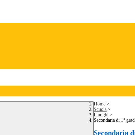
Home
>
Scuola
>
I luoghi
>
Secondaria di 1° gra
Secondaria d