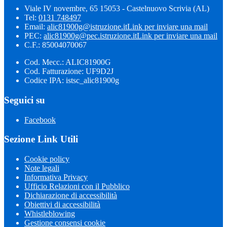
Viale IV novembre, 65 15053 - Castelnuovo Scrivia (AL)
Tel:
0131 748497
Email:
alic81900g@istruzione.it
Link per inviare una mail
PEC:
alic81900g@pec.istruzione.it
Link per inviare una mail
C.F.: 85004070067
Cod. Mecc.: ALIC81900G
Cod. Fatturazione: UF9D2J
Codice IPA: istsc_alic81900g
Seguici su
Facebook
Sezione Link Utili
Cookie policy
Note legali
Informativa Privacy
Ufficio Relazioni con il Pubblico
Dichiarazione di accessibilità
Obiettivi di accessibilità
Whistleblowing
Gestione consensi cookie