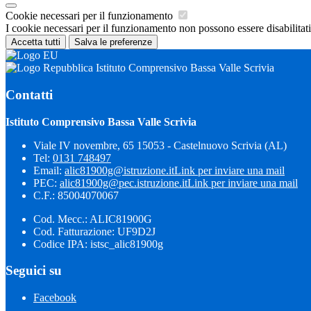
Cookie necessari per il funzionamento
I cookie necessari per il funzionamento non possono essere disabilitati.
Accetta tutti
Salva le preferenze
Istituto Comprensivo Bassa Valle Scrivia
Contatti
Istituto Comprensivo Bassa Valle Scrivia
Viale IV novembre, 65 15053 - Castelnuovo Scrivia (AL)
Tel:
0131 748497
Email:
alic81900g@istruzione.it
Link per inviare una mail
PEC:
alic81900g@pec.istruzione.it
Link per inviare una mail
C.F.: 85004070067
Cod. Mecc.: ALIC81900G
Cod. Fatturazione: UF9D2J
Codice IPA: istsc_alic81900g
Seguici su
Facebook