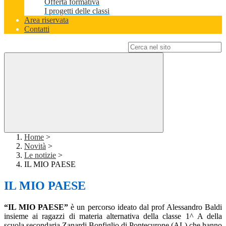
Offerta formativa
I progetti delle classi
Area riservata
Contatti
Campo di ricerca per le pagine del sito
Home
>
Novità
>
Le notizie
>
IL MIO PAESE
IL MIO PAESE
“IL MIO PAESE”
è un percorso ideato dal prof Alessandro Baldi
insieme ai ragazzi di materia alternativa della classe 1^ A della
scuola secondaria Zanardi Bonfiglio di Pontecurone (AL) che hanno