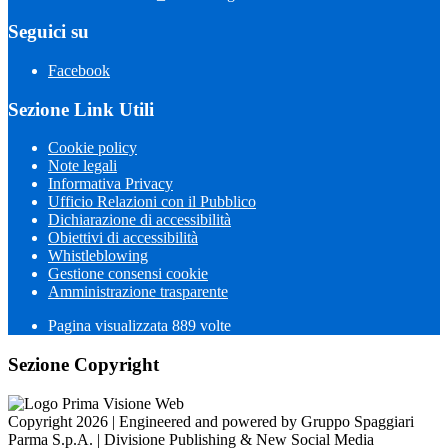
Seguici su
Facebook
Sezione Link Utili
Cookie policy
Note legali
Informativa Privacy
Ufficio Relazioni con il Pubblico
Dichiarazione di accessibilità
Obiettivi di accessibilità
Whistleblowing
Gestione consensi cookie
Amministrazione trasparente
Pagina visualizzata
889
volte
Sezione Copyright
Copyright 2026 | Engineered and powered by Gruppo Spaggiari
Parma S.p.A. | Divisione Publishing & New Social Media