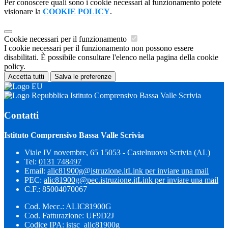
Per conoscere quali sono i cookie necessari al funzionamento potete
visionare la
COOKIE POLICY
.
Cookie necessari per il funzionamento
I cookie necessari per il funzionamento non possono essere
disabilitati. È possibile consultare l'elenco nella pagina della cookie
policy.
Accetta tutti
Salva le preferenze
Istituto Comprensivo Bassa Valle Scrivia
Contatti
Istituto Comprensivo Bassa Valle Scrivia
Viale IV novembre, 65 15053 - Castelnuovo Scrivia (AL)
Tel:
0131 748497
Email:
alic81900g@istruzione.it
Link per inviare una mail
PEC:
alic81900g@pec.istruzione.it
Link per inviare una mail
C.F.: 85004070067
Cod. Mecc.: ALIC81900G
Cod. Fatturazione: UF9D2J
Codice IPA: istsc_alic81900g