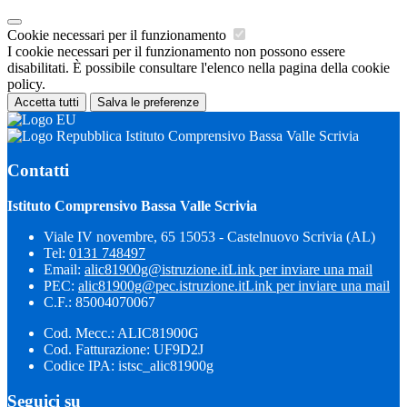
Cookie necessari per il funzionamento
I cookie necessari per il funzionamento non possono essere
disabilitati. È possibile consultare l'elenco nella pagina della cookie
policy.
Accetta tutti
Salva le preferenze
Istituto Comprensivo Bassa Valle Scrivia
Contatti
Istituto Comprensivo Bassa Valle Scrivia
Viale IV novembre, 65 15053 - Castelnuovo Scrivia (AL)
Tel:
0131 748497
Email:
alic81900g@istruzione.it
Link per inviare una mail
PEC:
alic81900g@pec.istruzione.it
Link per inviare una mail
C.F.: 85004070067
Cod. Mecc.: ALIC81900G
Cod. Fatturazione: UF9D2J
Codice IPA: istsc_alic81900g
Seguici su