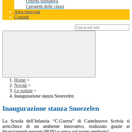
Offerta formativa
I progetti delle classi
Area riservata
Contatti
Campo di ricerca per le pagine del sito
Home
>
Novità
>
Le notizie
>
Inaugurazione stanza Snoezelen
Inaugurazione stanza Snoezelen
La Scuola dell’Infanzia “C.Guerra” di Castelnuovo Scrivia si
arricchisce di un ambiente innovativo, realizzato grazie ai
finanziamenti europei (PON) e unico sul nostro territorio!