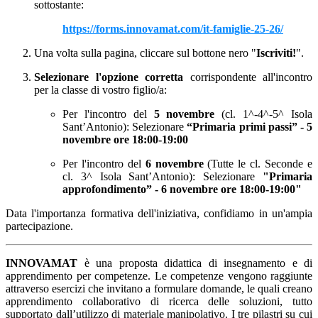
sottostante:
https://forms.innovamat.com/it-famiglie-25-26/
Una volta sulla pagina, cliccare sul bottone nero "
Iscriviti!
".
Selezionare l'opzione corretta
corrispondente all'incontro
per la classe di vostro figlio/a:
Per l'incontro del
5 novembre
(cl. 1^-4^-5^ Isola
Sant’Antonio): Selezionare
“Primaria primi passi” - 5
novembre ore 18:00-19:00
Per l'incontro del
6 novembre
(Tutte le cl. Seconde e
cl. 3^ Isola Sant’Antonio): Selezionare
"Primaria
approfondimento” - 6 novembre ore 18:00-19:00"
Data l'importanza formativa dell'iniziativa, confidiamo in un'ampia
partecipazione.
INNOVAMAT
è una proposta didattica di insegnamento e di
apprendimento per competenze. Le competenze vengono raggiunte
attraverso esercizi che invitano a formulare domande, le quali creano
apprendimento collaborativo di ricerca delle soluzioni, tutto
supportato dall’utilizzo di materiale manipolativo. I tre pilastri su cui