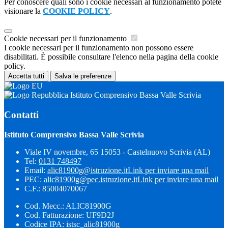
Per conoscere quali sono i cookie necessari al funzionamento potete
visionare la
COOKIE POLICY
.
Cookie necessari per il funzionamento
I cookie necessari per il funzionamento non possono essere
disabilitati. È possibile consultare l'elenco nella pagina della cookie
policy.
Accetta tutti
Salva le preferenze
Istituto Comprensivo Bassa Valle Scrivia
Contatti
Istituto Comprensivo Bassa Valle Scrivia
Viale IV novembre, 65 15053 - Castelnuovo Scrivia (AL)
Tel:
0131 748497
Email:
alic81900g@istruzione.it
Link per inviare una mail
PEC:
alic81900g@pec.istruzione.it
Link per inviare una mail
C.F.: 85004070067
Cod. Mecc.: ALIC81900G
Cod. Fatturazione: UF9D2J
Codice IPA: istsc_alic81900g