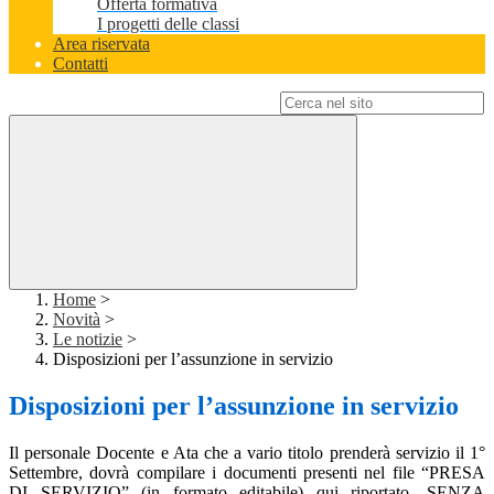
Offerta formativa
I progetti delle classi
Area riservata
Contatti
Campo di ricerca per le pagine del sito
Home
>
Novità
>
Le notizie
>
Disposizioni per l’assunzione in servizio
Disposizioni per l’assunzione in servizio
Il personale Docente e Ata che a vario titolo prenderà servizio il 1°
Settembre, dovrà compilare i documenti presenti nel file “PRESA
DI SERVIZIO” (in formato editabile) qui riportato, SENZA