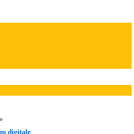
le
m digitale