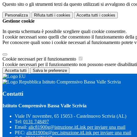
Questo sito o gli strumenti terzi da questo utilizzati si avvalgono di coo
Personalizza
Rifiuta tutti
i cookies
Accetta tutti
i cookies
Gestione cookie
In questa schermata è possibile scegliere quali cookie consentire.
I cookie necessari sono quelli che consentono il funzionamento della pi
Per conoscere quali sono i cookie necessari al funzionamento potete v
Cookie necessari per il funzionamento
I cookie necessari per il funzionamento non possono essere disabilitati.
Accetta tutti
Salva le preferenze
Istituto Comprensivo Bassa Valle Scrivia
Contatti
Istituto Comprensivo Bassa Valle Scrivia
Viale IV novembre, 65 15053 - Castelnuovo Scrivia (AL)
Tel:
0131 748497
Email:
alic81900g@istruzione.it
Link per inviare una mail
PEC:
alic81900g@pec.istruzione.it
Link per inviare una mail